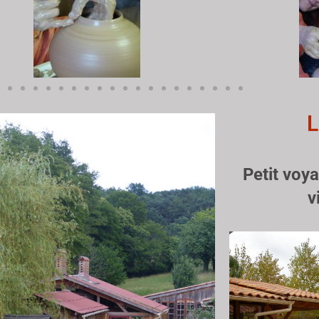
L
Petit voy
v