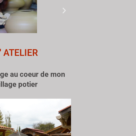
' ATELIER
age au coeur de mon
illage potier