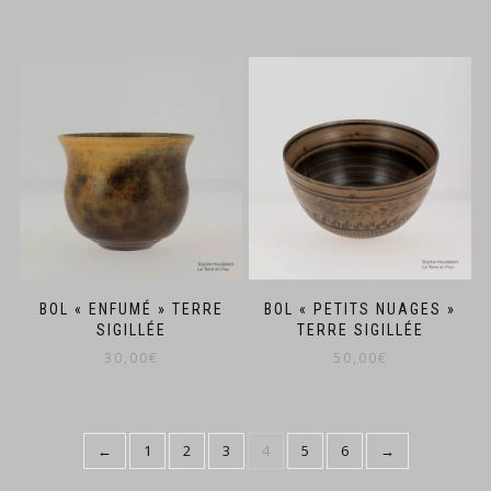
BOL « ENFUMÉ » TERRE
BOL « PETITS NUAGES »
SIGILLÉE
TERRE SIGILLÉE
30,00
€
50,00
€
←
1
2
3
4
5
6
→