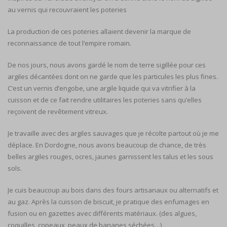
au vernis qui recouvraient les poteries
La production de ces poteries allaient devenir la marque de
reconnaissance de tout l’empire romain.
De nos jours, nous avons gardé le nom de terre sigillée pour ces
argiles décantées dont on ne garde que les particules les plus fines.
C’est un vernis d’engobe, une argile liquide qui va vitrifier à la
cuisson et de ce fait rendre utilitaires les poteries sans qu’elles
reçoivent de revêtement vitreux.
Je travaille avec des argiles sauvages que je récolte partout où je me
déplace. En Dordogne, nous avons beaucoup de chance, de très
belles argiles rouges, ocres, jaunes garnissent les talus et les sous
sols.
Je cuis beaucoup au bois dans des fours artisanaux ou alternatifs et
au gaz. Après la cuisson de biscuit, je pratique des enfumages en
fusion ou en gazettes avec différents matériaux. (des algues,
coquilles, copeaux, peaux de bananes séchées…)