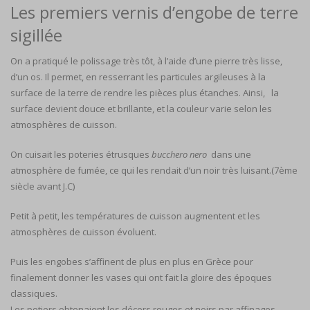
Les premiers vernis d’engobe de terre
sigillée
On a pratiqué le polissage très tôt, à l’aide d’une pierre très lisse,
d’un os. Il permet, en resserrant les particules argileuses à la
surface de la terre de rendre les pièces plus étanches. Ainsi, la
surface devient douce et brillante, et la couleur varie selon les
atmosphères de cuisson.
On cuisait les poteries étrusques
bucchero nero
dans une
atmosphère de fumée, ce qui les rendait d’un noir très luisant.(7ème
siècle avant J.C)
Petit à petit, les températures de cuisson augmentent et les
atmosphères de cuisson évoluent.
Puis les engobes s’affinent de plus en plus en Grèce pour
finalement donner les vases qui ont fait la gloire des époques
classiques.
Les potiers obtenaient les décors rouges et noirs par affinages