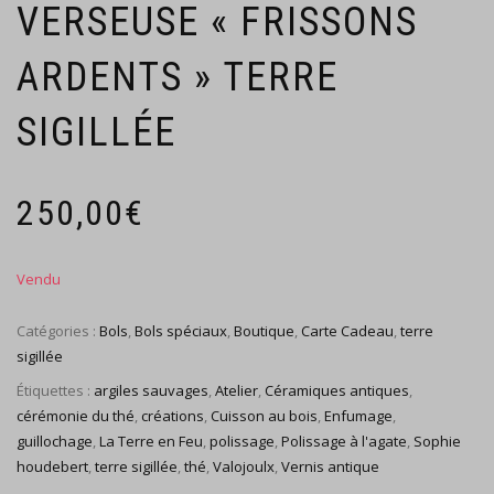
VERSEUSE « FRISSONS
ARDENTS » TERRE
SIGILLÉE
250,00
€
Catégories :
Bols
,
Bols spéciaux
,
Boutique
,
Carte Cadeau
,
terre
sigillée
Étiquettes :
argiles sauvages
,
Atelier
,
Céramiques antiques
,
cérémonie du thé
,
créations
,
Cuisson au bois
,
Enfumage
,
guillochage
,
La Terre en Feu
,
polissage
,
Polissage à l'agate
,
Sophie
houdebert
,
terre sigillée
,
thé
,
Valojoulx
,
Vernis antique