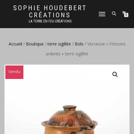
SOPHIE HOUDEBERT
CRÉATIONS
DÉPLIER
0
LA
LA TERRE EN FEU-CRÉATIONS
NAVIGATION
Accueil
/
Boutique
/
terre sigillée
/
Bols
/ Verseuse « Frissons
ardents » terre sigillée