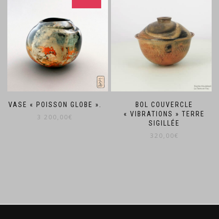
VASE « POISSON GLOBE ».
BOL COUVERCLE
« VIBRATIONS » TERRE
3 200,00
€
SIGILLÉE
320,00
€