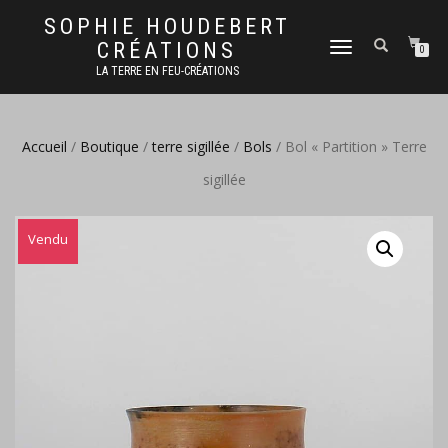
SOPHIE HOUDEBERT
CRÉATIONS
DÉPLIER
0
LA
LA TERRE EN FEU-CRÉATIONS
NAVIGATION
Accueil
/
Boutique
/
terre sigillée
/
Bols
/ Bol « Partition » Terre
sigillée