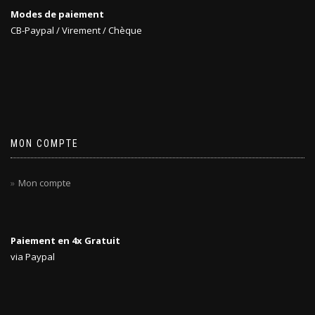
choisies
Modes de paiement
sur
CB-Paypal / Virement / Chèque
la
page
du
produit
MON COMPTE
Mon compte
Paiement en 4x Gratuit
via Paypal