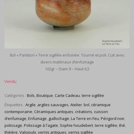
Bol « Partition » Terre sigillée enfumée. Tourné et poli. Cuit avec
divers matériaux d’enfumage
102gr – Diam 9 – Haut 6,5
Catégories :
Bols
,
Boutique
,
Carte Cadeau
,
terre sigillée
Étiquettes :
Argile
,
argiles sauvages
,
Atelier
,
bol
,
céramique
contemporaine
,
Céramiques antiques
,
créations
,
cuisson
d’enfumage
,
Enfumage
,
guillochage
,
La Terre en Feu
,
Périgord noir
,
polissage
,
Polissage à l'agate
,
Sophie houdebert
,
terre sigillée
,
thé
,
théière
,
Valojoulx
,
vernis antiques
,
vernis sigillée