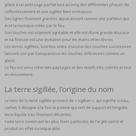
grâce à un polissage parfait tout au long des différentes phases de
raffermissement et une sigillée bien onctueuse.
Des lignes finement gravées apparaissent comme une partition qui
écrit la musique créée par le feu.
Son toucher est vraiment agréable et elle est d’une grande douceur
et sa finesse est une invitation pour les mains et les lèvres.
Les terres sigillées, lustrées entre chacune des couches successives
laissent voir par transparence les couches inférieures comme un
glacis.
Le feu est venu créer des paysages et des motifs très colorés et tout
en mouvement.
La terre sigillée, l’origine du nom
Le nom de la terre sigillée provient de « sigillum », qui signifie sceau,
cachet. Il désigne à la fois la poterie qui sert de support et l’engobe,
terre liquide très finement décantée.
Cette terre contenant les plus fines particules de l’argile vernit et
produit un effet incomparable.