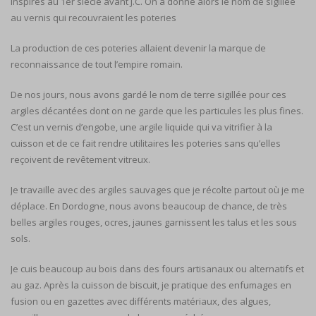
inspirés au 1er siècle avant J.C. On a donné alors le nom de sigillée
au vernis qui recouvraient les poteries
La production de ces poteries allaient devenir la marque de
reconnaissance de tout l’empire romain.
De nos jours, nous avons gardé le nom de terre sigillée pour ces
argiles décantées dont on ne garde que les particules les plus fines.
C’est un vernis d’engobe, une argile liquide qui va vitrifier à la
cuisson et de ce fait rendre utilitaires les poteries sans qu’elles
reçoivent de revêtement vitreux.
Je travaille avec des argiles sauvages que je récolte partout où je me
déplace. En Dordogne, nous avons beaucoup de chance, de très
belles argiles rouges, ocres, jaunes garnissent les talus et les sous
sols.
Je cuis beaucoup au bois dans des fours artisanaux ou alternatifs et
au gaz. Après la cuisson de biscuit, je pratique des enfumages en
fusion ou en gazettes avec différents matériaux, des algues,