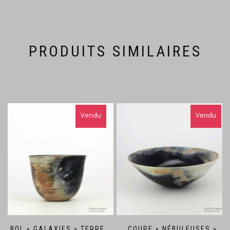
PRODUITS SIMILAIRES
BOL « GALAXIES » TERRE
COUPE « NÉBULEUSES »