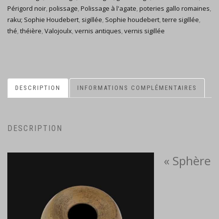
Périgord noir
,
polissage
,
Polissage à l'agate
,
poteries gallo romaines
,
raku; Sophie Houdebert
,
sigillée
,
Sophie houdebert
,
terre sigillée
,
thé
,
théière
,
Valojoulx
,
vernis antiques
,
vernis sigillée
DESCRIPTION
INFORMATIONS COMPLÉMENTAIRES
DESCRIPTION
« Sphère